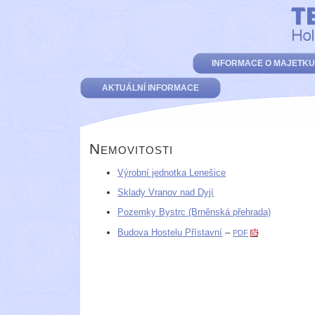
INFORMACE O MAJETKU
AKTUÁLNÍ INFORMACE
Nemovitosti
Výrobní jednotka Lenešice
Sklady Vranov nad Dyjí
Pozemky Bystrc (Brněnská přehrada)
Budova Hostelu Přístavní
–
PDF